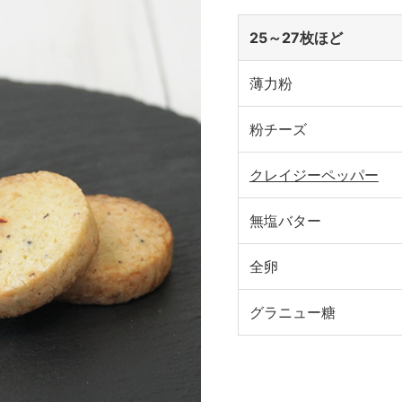
25～27枚ほど
薄力粉
粉チーズ
クレイジーペッパー
無塩バター
全卵
グラニュー糖