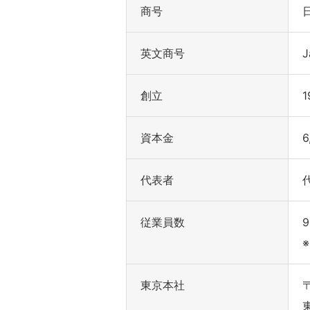
商号
英文商号
J
創立
1
資本金
6
代表者
従業員数
東京本社
〒