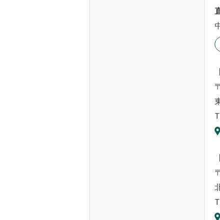
〒
T
〒
T