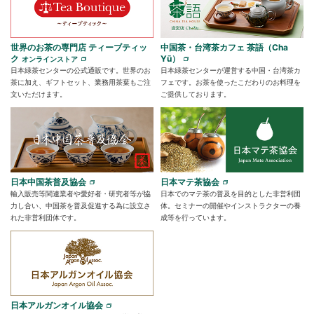
世界のお茶の専門店 ティーブティッ
中国茶・台湾茶カフェ 茶語（Cha
ク
Yū）
オンラインストア
日本緑茶センターの公式通販です。世界のお
日本緑茶センターが運営する中国・台湾茶カ
茶に加え、ギフトセット、業務用茶葉もご注
フェです。お茶を使ったこだわりのお料理を
文いただけます。
ご提供しております。
日本中国茶普及協会
日本マテ茶協会
輸入販売等関連業者や愛好者・研究者等が協
日本でのマテ茶の普及を目的とした非営利団
力し合い、中国茶を普及促進する為に設立さ
体。セミナーの開催やインストラクターの養
れた非営利団体です。
成等を行っています。
日本アルガンオイル協会