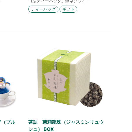
コ型ティーバッグ。蝶ネクタイ…
…
ティーバッグ
ギフト
ア（ブル
茶語 茉莉龍珠（ジャスミンリュウ
シュ） BOX