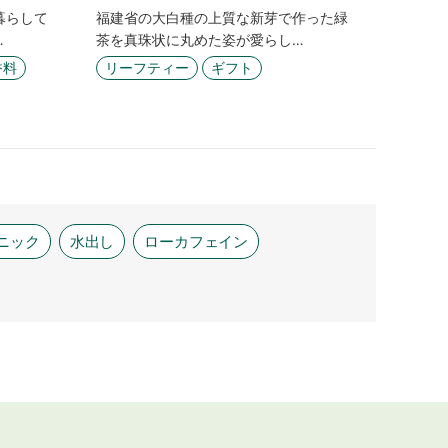
暮らして
福建省の大白種の上質な新芽で作った緑
…
茶を真珠状に丸めた姿が愛らし…
香料
リーフティー
ギフト
ニック
水出し
ローカフェイン