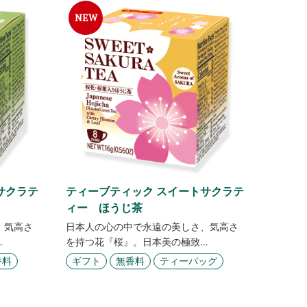
サクラテ
ティーブティック スイートサクラテ
ィー ほうじ茶
、気高さ
日本人の心の中で永遠の美しさ、気高さ
…
を持つ花『桜』。日本美の極致…
香料
ギフト
無香料
ティーバッグ