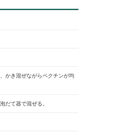
け、かき混ぜながらペクチンが均
泡だて器で混ぜる。