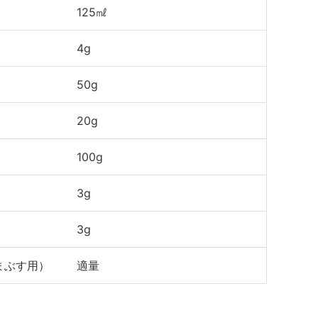
125㎖
4g
50g
20g
100g
3g
3g
まぶす用）
適量