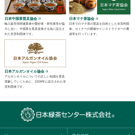
日本中国茶普及協会
日本マテ茶協会
輸入販売等関連業者や愛好者・研究者等が協
日本でのマテ茶の普及を目的とした非営利団
力し合い、中国茶を普及促進する為に設立さ
体。セミナーの開催やインストラクターの養
れた非営利団体です。
成等を行っています。
日本アルガンオイル協会
アルガンオイルについての正しい知識を普及
啓蒙していくために、2009年に設立された非
営利団体です。