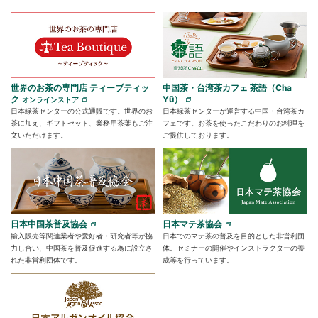
世界のお茶の専門店 ティーブティッ
中国茶・台湾茶カフェ 茶語（Cha
ク
Yū）
オンラインストア
日本緑茶センターの公式通販です。世界のお
日本緑茶センターが運営する中国・台湾茶カ
茶に加え、ギフトセット、業務用茶葉もご注
フェです。お茶を使ったこだわりのお料理を
文いただけます。
ご提供しております。
日本中国茶普及協会
日本マテ茶協会
輸入販売等関連業者や愛好者・研究者等が協
日本でのマテ茶の普及を目的とした非営利団
力し合い、中国茶を普及促進する為に設立さ
体。セミナーの開催やインストラクターの養
れた非営利団体です。
成等を行っています。