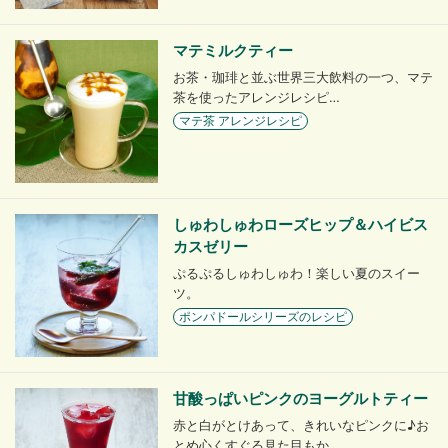
マテミルクティー
お茶・珈琲と並ぶ世界三大飲料の一つ、マテ
茶を使ったアレンジレシピ…
マテ茶 アレンジレシピ
しゅわしゅわローズヒップ＆ハイビス
カスゼリー
ぷるぷるしゅわしゅわ！楽しい夏のスイー
ツ。
ポンパドールシリーズのレシピ
甘酸っぱいピンクのヨーグルトティー
赤と白がとけあって、きれいなピンクに♪お
とめ心くすぐる見た目もか…