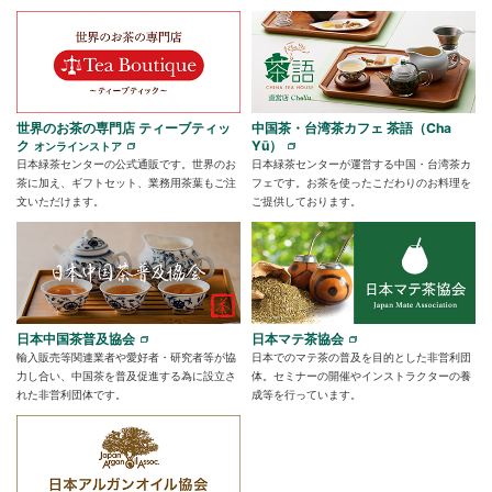
世界のお茶の専門店 ティーブティッ
中国茶・台湾茶カフェ 茶語（Cha
ク
Yū）
オンラインストア
日本緑茶センターの公式通販です。世界のお
日本緑茶センターが運営する中国・台湾茶カ
茶に加え、ギフトセット、業務用茶葉もご注
フェです。お茶を使ったこだわりのお料理を
文いただけます。
ご提供しております。
日本中国茶普及協会
日本マテ茶協会
輸入販売等関連業者や愛好者・研究者等が協
日本でのマテ茶の普及を目的とした非営利団
力し合い、中国茶を普及促進する為に設立さ
体。セミナーの開催やインストラクターの養
れた非営利団体です。
成等を行っています。