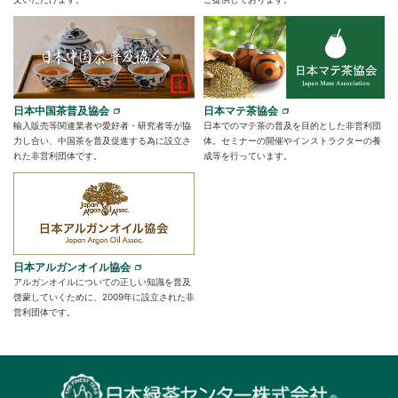
日本中国茶普及協会
日本マテ茶協会
輸入販売等関連業者や愛好者・研究者等が協
日本でのマテ茶の普及を目的とした非営利団
力し合い、中国茶を普及促進する為に設立さ
体。セミナーの開催やインストラクターの養
れた非営利団体です。
成等を行っています。
日本アルガンオイル協会
アルガンオイルについての正しい知識を普及
啓蒙していくために、2009年に設立された非
営利団体です。