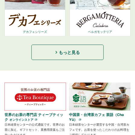
デカフェシリーズ
ベルガモッテリア
もっと見る
世界のお茶の専門店 ティーブティッ
中国茶・台湾茶カフェ 茶語（Cha
ク
Yū）
オンラインストア
日本緑茶センターの公式通販です。世界のお
日本緑茶センターが運営する中国・台湾茶カ
茶に加え、ギフトセット、業務用茶葉もご注
フェです。お茶を使ったこだわりのお料理を
文いただけます。
ご提供しております。