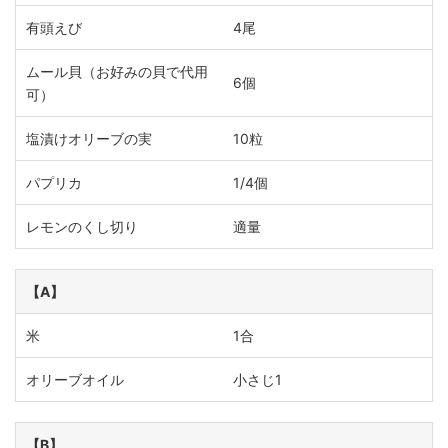
有頭えび
4尾
ムール貝（お好みの貝で代用
6個
可）
塩漬けオリーブの実
10粒
パプリカ
1/4個
レモンのくし切り
適量
【A】
米
1合
オリーブオイル
小さじ1
【B】