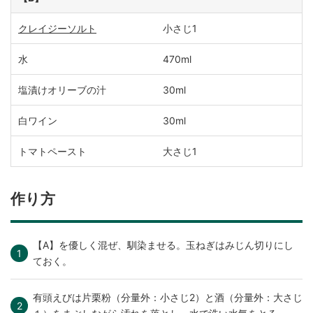
クレイジーソルト
小さじ1
水
470ml
塩漬けオリーブの汁
30ml
白ワイン
30ml
トマトペースト
大さじ1
作り方
【A】を優しく混ぜ、馴染ませる。玉ねぎはみじん切りにし
ておく。
有頭えびは片栗粉（分量外：小さじ2）と酒（分量外：大さじ