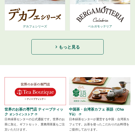
デカフェシリーズ
ベルガモッテリア
もっと見る
世界のお茶の専門店 ティーブティッ
中国茶・台湾茶カフェ 茶語（Cha
ク
Yū）
オンラインストア
日本緑茶センターの公式通販です。世界のお
日本緑茶センターが運営する中国・台湾茶カ
茶に加え、ギフトセット、業務用茶葉もご注
フェです。お茶を使ったこだわりのお料理を
文いただけます。
ご提供しております。