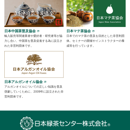
日本中国茶普及協会
日本マテ茶協会
輸入販売等関連業者や愛好者・研究者等が協
日本でのマテ茶の普及を目的とした非営利団
力し合い、中国茶を普及促進する為に設立さ
体。セミナーの開催やインストラクターの養
れた非営利団体です。
成等を行っています。
日本アルガンオイル協会
アルガンオイルについての正しい知識を普及
啓蒙していくために、2009年に設立された非
営利団体です。