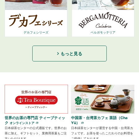
デカフェシリーズ
ベルガモッテリア
もっと見る
世界のお茶の専門店 ティーブティッ
中国茶・台湾茶カフェ 茶語（Cha
ク
Yū）
オンラインストア
日本緑茶センターの公式通販です。世界のお
日本緑茶センターが運営する中国・台湾茶カ
茶に加え、ギフトセット、業務用茶葉もご注
フェです。お茶を使ったこだわりのお料理を
文いただけます。
ご提供しております。