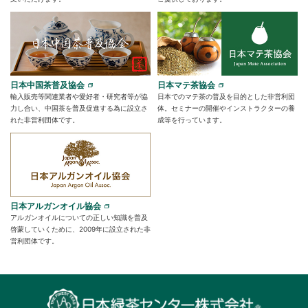
日本中国茶普及協会
日本マテ茶協会
輸入販売等関連業者や愛好者・研究者等が協
日本でのマテ茶の普及を目的とした非営利団
力し合い、中国茶を普及促進する為に設立さ
体。セミナーの開催やインストラクターの養
れた非営利団体です。
成等を行っています。
日本アルガンオイル協会
アルガンオイルについての正しい知識を普及
啓蒙していくために、2009年に設立された非
営利団体です。