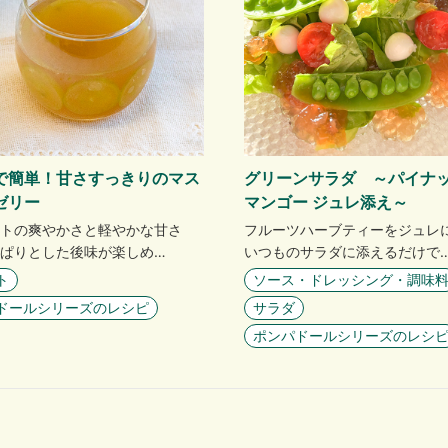
で簡単！甘さすっきりのマス
グリーンサラダ ～パイナ
ゼリー
マンゴー ジュレ添え～
トの爽やかさと軽やかな甘さ
フルーツハーブティーをジュレ
ぱりとした後味が楽しめ…
いつものサラダに添えるだけで
ト
ソース・ドレッシング・調味
ドールシリーズのレシピ
サラダ
ポンパドールシリーズのレシ