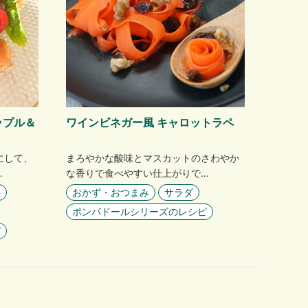
ップル＆
ワインビネガー風 キャロットラペ
にして、
まろやかな酸味とマスカットのさわやか
…
な香りで食べやすい仕上がりで…
料
おかず・おつまみ
サラダ
ポンパドールシリーズのレシピ
ピ