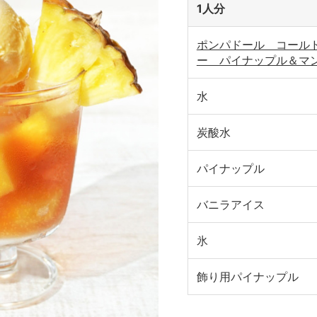
1人分
ポンパドール コール
ー パイナップル＆マ
水
炭酸水
パイナップル
バニラアイス
氷
飾り用パイナップル