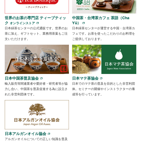
世界のお茶の専門店 ティーブティッ
中国茶・台湾茶カフェ 茶語（Cha
ク
Yū）
オンラインストア
日本緑茶センターの公式通販です。世界のお
日本緑茶センターが運営する中国・台湾茶カ
茶に加え、ギフトセット、業務用茶葉もご注
フェです。お茶を使ったこだわりのお料理を
文いただけます。
ご提供しております。
日本中国茶普及協会
日本マテ茶協会
輸入販売等関連業者や愛好者・研究者等が協
日本でのマテ茶の普及を目的とした非営利団
力し合い、中国茶を普及促進する為に設立さ
体。セミナーの開催やインストラクターの養
れた非営利団体です。
成等を行っています。
日本アルガンオイル協会
アルガンオイルについての正しい知識を普及