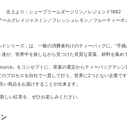
左上より：シュープリームダージリン／レジェンド1882
アールグレイジャスミン／フレッシュレモン／フルーティーポ
ルドシリーズ」は、一般の消費者向けのティーバッグに、“手摘
ト達が、世界中を旅しながら見つけた良質な茶葉、材料を集め
one source』をコンセプトに、茶葉の選定からティーバッグ
のプロセスを自社で一貫して行う、世界に2つとない企業です
の良い商品をお届けすることが出来ます。
の新しい紅茶を、ぜひお楽しみください。
リン