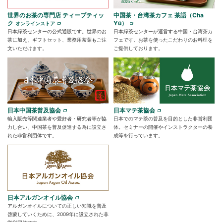
世界のお茶の専門店 ティーブティッ
中国茶・台湾茶カフェ 茶語（Cha
ク
Yū）
オンラインストア
日本緑茶センターの公式通販です。世界のお
日本緑茶センターが運営する中国・台湾茶カ
茶に加え、ギフトセット、業務用茶葉もご注
フェです。お茶を使ったこだわりのお料理を
文いただけます。
ご提供しております。
日本中国茶普及協会
日本マテ茶協会
輸入販売等関連業者や愛好者・研究者等が協
日本でのマテ茶の普及を目的とした非営利団
力し合い、中国茶を普及促進する為に設立さ
体。セミナーの開催やインストラクターの養
れた非営利団体です。
成等を行っています。
日本アルガンオイル協会
アルガンオイルについての正しい知識を普及
啓蒙していくために、2009年に設立された非