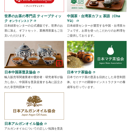
世界のお茶の専門店 ティーブティッ
中国茶・台湾茶カフェ 茶語（Cha
ク
Yū）
オンラインストア
日本緑茶センターの公式通販です。世界のお
日本緑茶センターが運営する中国・台湾茶カ
茶に加え、ギフトセット、業務用茶葉もご注
フェです。お茶を使ったこだわりのお料理を
文いただけます。
ご提供しております。
日本中国茶普及協会
日本マテ茶協会
輸入販売等関連業者や愛好者・研究者等が協
日本でのマテ茶の普及を目的とした非営利団
力し合い、中国茶を普及促進する為に設立さ
体。セミナーの開催やインストラクターの養
れた非営利団体です。
成等を行っています。
日本アルガンオイル協会
アルガンオイルについての正しい知識を普及