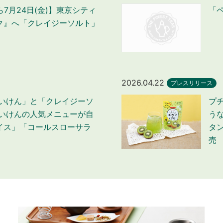
から7月24日(金)】東京シティ
「
ク』へ「クレイジーソルト」
2026.04.22
プレスリリース
めいけん」と「クレイジーソ
プ
めいけんの人気メニューが自
う
イス」「コールスローサラ
タン
売