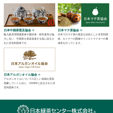
日本中国茶普及協会
日本マテ茶協会
輸入販売等関連業者や愛好者・研究者等が協
日本でのマテ茶の普及を目的とした非営利団
力し合い、中国茶を普及促進する為に設立さ
体。セミナーの開催やインストラクターの養
れた非営利団体です。
成等を行っています。
日本アルガンオイル協会
アルガンオイルについての正しい知識を普及
啓蒙していくために、2009年に設立された非
営利団体です。